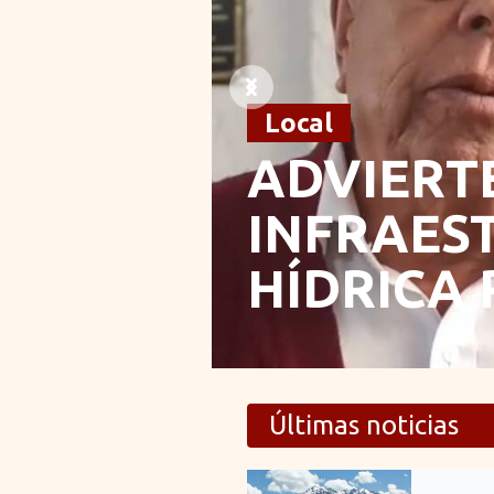
Previous
Next
Local
ADVIERT
INFRAES
HÍDRICA 
EVALUAC
URGENTE
Últimas noticias
POSIBLE