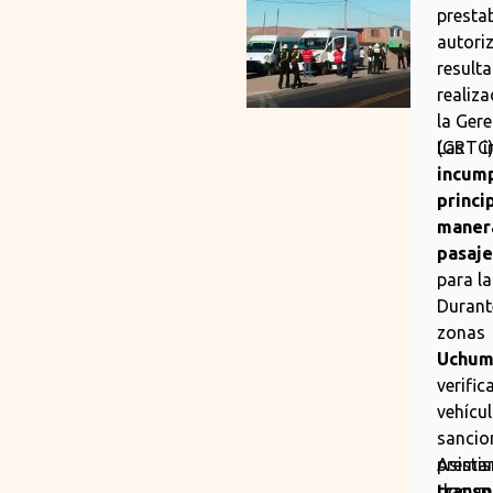
presta
autori
result
realiz
la Ger
(GRTC)
Las i
incump
princ
manera
pasaje
para la
Durant
zonas
Uchum
verifi
vehícu
sancio
presta
Asimi
docume
trans