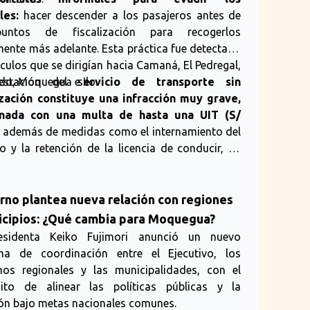
les:
hacer descender a los pasajeros antes de
▶ E
re
untos de fiscalización para recogerlos
an
ente más adelante. Esta práctica fue detectada
Ke
ículos que se dirigían hacia Camaná, El Pedregal,
pri
do, Moquegua e Ilo.
estación del s
ervicio de transporte sin
de
pr
zación constituye una infracción muy grave,
te
onada con una multa de hasta una UIT (S/
neg
, además de medidas como el internamiento del
pe
lo y la retención de la licencia de conducir, de
así
re
rdo con el Reglamento Nacional de
Zú
stración de Transporte.
ma
rno plantea nueva relación con regiones
su
113
icipios: ¿Qué cambia para Moquegua?
re
esidenta Keiko Fujimori anunció un nuevo
17
ma de coordinación entre el Ejecutivo, los
pe
mí
nos regionales y las municipalidades, con el
ini
(F
ito de alinear las políticas públicas y la
ben
ión bajo metas nacionales comunes.
per
Le