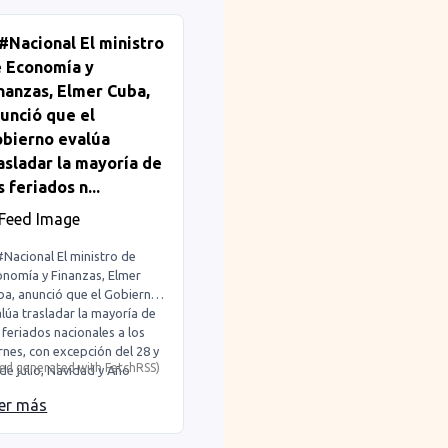
SEDAP
#Nacional El ministro
 Economía y
nanzas, Elmer Cuba,
unció que el
bierno evalúa
asladar la mayoría de
s feriados n...
#Nacional El ministro de
onomía y Finanzas, Elmer
ba, anunció que el Gobierno
lúa trasladar la mayoría de
 feriados nacionales a los
rnes, con excepción del 28 y
eed generated with
FetchRSS
)
de julio, Navidad y Año
evo. La medida busca
er más
ulsar el turismo interno y
ucir el impacto en la
oductividad.