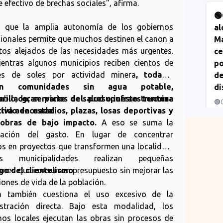
re efectivo de brechas sociales", afirma.
🟢
El 
a que la amplia autonomía de los gobiernos
al
pr
au
ionales permite que muchos destinen el canon a
Ma
de 
tos alejados de las necesidades más urgentes.
ce
su 
ientras algunos municipios reciben cientos de
po
pla
nes de soles por actividad minera
, todavía
de
se
mo
ten comunidades sin agua potable,
di
re
arillado, servicios de salud o infraestructura
mbio,
gran parte del presupuesto termina
🟢
tiva adecuada.
tido en estadios, plazas, losas deportivas y
Pa
“Ya
Anc
 obras de bajo impacto.
A eso se suma la
aum
po
nú
zación del gasto. En lugar de concentrar
ani
op
os en proyectos que transformen una localidad,
tr
dec
s municipalidades realizan pequeñas
Fl
que
de 
iones que consumen presupuesto sin mejorar las
sgo del clientelismo
Na
jur
vie
iones de vida de la población.
con
la también cuestiona el uso excesivo de la
mun
#L
stración directa. Bajo esta modalidad, los
#P
nos locales ejecutan las obras sin procesos de