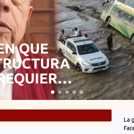
EN QUE
TRUCTURA
REQUIERE
IÓN
 ANTE
La 
Fac