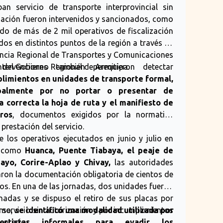
ban servicio de transporte interprovincial sin
ci
enf
zación fueron intervenidos y sancionados, como
vo
ado de más de 2 mil operativos de fiscalización
co
ados en distintos puntos de la región a través de
de
(F
encia Regional de Transportes y Comunicaciones
val
au
 del Gobierno Regional de Arequipa.
ntervenciones también permitieron detectar
Le
limientos en unidades de transporte formal,
ipalmente por no portar o presentar de
 correcta la hoja de ruta y el manifiesto de

ros
, documentos exigidos por la normativa
Ex
 prestación del servicio.
ad
e los operativos ejecutados en junio y julio en
su
 como
Huanca, Puente Tiabaya, el peaje de
go
ayo, Corire-Aplao y Chivay,
las autoridades
g
caron la documentación obligatoria de cientos de
🔴
los. En una de las jornadas, dos unidades fueron
reg
nadas y se dispuso el retiro de sus placas por
su
a 
r servicio sin autorización y por incumplimientos
smo,
se identificó una modalidad utilizada por
de
ntarios.
portistas informales para evadir los