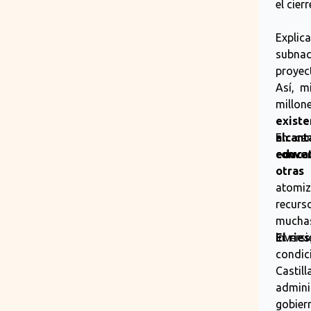
el cier
Explic
subnac
proyec
Así, m
millo
exis
alcant
En ca
educa
conver
otras
atomi
recurs
mucha
invers
El rie
condic
Castil
admini
gobier