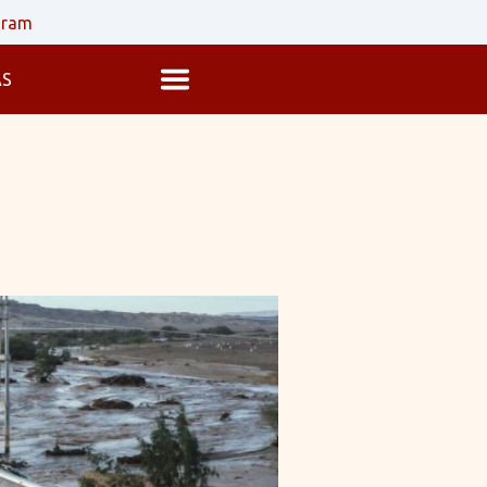
gram
AS