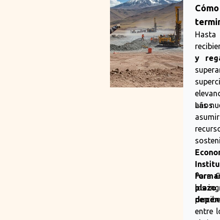
FENÓMEN
Cómo 
termi
Hasta 
recibi
y reg
super
superc
elevan
años.
Las nu
asumi
recurs
sosten
Econo
Insti
formar
Para C
plazo
los in
depend
percib
entre 