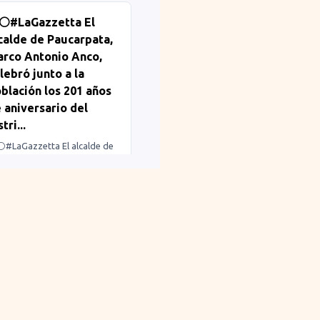
⚪️#LaGazzetta El
premier aclaró que la
calde de Paucarpata,
opuesta no contempla
mentar ni reducir el número
rco Antonio Anco,
feriados, sino reorganizar
lebró junto a la
distribución para facilitar la
blación los 201 años
nificación de fines de
 aniversario del
mana largos y promover el
vimiento económico en las
stri...
giones.
⚪️#LaGazzetta El alcalde de
ucarpata, Marco Antonio
 se anunció que no se
o, celebró junto a la
entará ni disminuirá el
blación los 201 años de
mero de feriados, pero sí
versario del distrito
timizarlos en el margen. Es
adicional de Andenes
ir, mover todos los feriados
oridos. Agradeció a los más
 no sean 28 y 29 de julio,
160 mil habitantes de la
vidad ni Año Nuevo para los
isdicción por su apoyo y
rnes”, señaló.
fianza en la gestión
icipal.
aGazzetta #feriado
aucarpata #aniversario