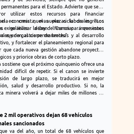
fo
 permanentes para el Estado. Advierte que sería
ror utilizar estos recursos para financiar
🔴
Ar
acia o crear nuevas plazas laborales. "Los
 el economista, el nuevo ciclo de ingresos
co
sos volátiles deben financiar inversiones
s exige revisar la Ley del Canon para que estos
la 
ales y no gastos permanentes".
os ayuden al cierre de brechas y al desarrollo
tivo, y fortalecer el planeamiento regional para
▶ E
Ar
r que cada nueva gestión abandone proyectos
co
gicos y priorice obras de corto plazo.
co
la sostiene que el próximo quinquenio ofrece una
ún
nor
nidad difícil de repetir. Si el canon se invierte
ex
sión de largo plazo, se traducirá en mejor
eva
ión, salud y desarrollo productivo. Si no, la
señ
a minera volverá a dejar miles de millones de
fo
des
en obras que no mejoran la vida de la población.
edu
eje
e 2 mil operativos dejan 68 vehículos
▶ 
males sancionados
no 
que va del año, un total de 68 vehículos que
ci