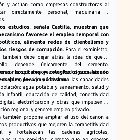
#G
ción y actúan como empresas constructoras al
atar directamente personal, maquinaria y
os.
os estudios, señala Castilla, muestran que
mecanismo favorece el empleo temporal con
políticos, alimenta redes de clientelismo y
los riesgos de corrupción.
Para el exministro,
s también debe dejar atrás la idea de que el
rollo depende únicamente del cemento.
teras, hospitales y colegios siguen siendo
versiones con mejores resultados sociales son
ensables, pero ya no bastan.
e mejoran la vida y fortalecen las capacidades
(F
población: agua potable y saneamiento, salud y
Le
ión infantil, educación de calidad, conectividad
 digital, electrificación y otras que impulsen la
ción regional y generen empleo privado.

la también propone ampliar el uso del canon a
Pr
tos productivos que mejoren la competitividad
co
nal y fortalezcan las cadenas agrícolas,
de
riales y de servicios, siempre que no generen