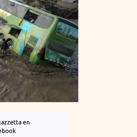
Local
MÁS D
FAMIL
TRADI
SIGUE
POTAB
SERVI
gazzetta en
ebook