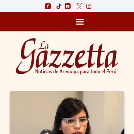
>
>
>
>
>