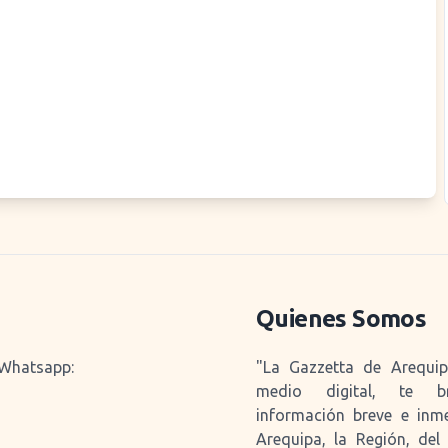
Quienes Somos
 Whatsapp:
"La Gazzetta de Arequi
medio digital, te b
información breve e inm
Arequipa, la Región, del 